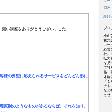
マー
強み
駆け
プロ
、濃い講座をありがとうございました！
小山
株式
コー
経営
社。
拡大
を見
て独
格・
客様の要望に応えられるサービスをどんどん形に
才能
「１
チや
など
させ
理原則のようなものがあるならば、それを知り、