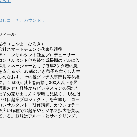
ケット
す
ウ
)
ィ
ン
ド
ウ
出しコーチ、カウンセラー
で
開
き
ま
フィール
す
)
弘樹（こやま ひろき）
会社スマートチェンジ代表取締役
チ・コンサルタント独立プロデューサー
コンサルタント他を経て成長期のデルに入
採用マネージャーとして毎年2ケタ増の急
を支えるが、38歳のとき息子を亡くし人生
つめなおす。その後グッチ人事部長等を経
立。
1,500人以上を面接し300人以上を昇
異動させた経験からビジネスマンの隠れた
とその売り出し方を瞬時に見抜く。
現在は
００日起業プロジェクト」を主宰し、コー
コンサルタント、研修講師、カウンセラー
幅広い職種での起業やビジネス拡大を実現
ている。趣味はフルートとサイクリング。