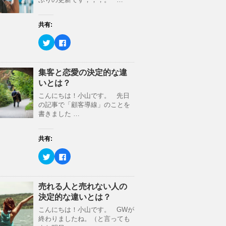
共有:
ク
F
リ
a
ッ
c
ク
e
し
b
て
o
集客と恋愛の決定的な違
T
o
いとは？
w
k
i
で
t
共
こんにちは！小山です。 先日
t
有
の記事で「顧客導線」のことを
e
す
r
る
書きました …
で
に
共
は
有
ク
(
リ
共有:
新
ッ
し
ク
ク
F
い
し
リ
a
ウ
て
ッ
c
ィ
く
ク
e
ン
だ
し
b
ド
さ
て
o
売れる人と売れない人の
ウ
い
T
o
で
(
決定的な違いとは？
w
k
開
新
i
で
き
し
t
共
こんにちは！小山です。 GWが
ま
い
t
有
す
ウ
終わりましたね。（と言っても
e
す
)
ィ