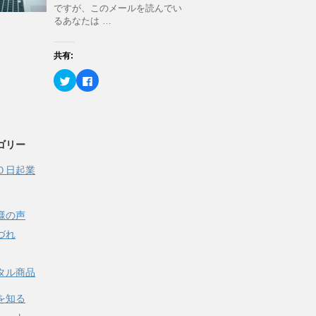
r
る
ン
ですが、このメールを読んでい
で
に
ド
るあなたは …
共
は
ウ
有
ク
で
(
リ
開
新
ッ
き
共有:
し
ク
ま
い
し
す
ウ
て
)
ク
F
ィ
く
リ
a
ン
だ
ッ
c
ド
さ
ク
e
ウ
い
し
b
で
(
て
o
開
新
T
o
き
し
w
k
ま
い
ゴリー
i
で
す
ウ
t
共
)
ィ
t
有
ン
０日起業
e
す
ド
r
る
ウ
で
に
で
共
は
開
有
ク
き
(
リ
様の声
ま
新
ッ
す
し
ク
づれ
)
い
し
ウ
て
ィ
く
ン
だ
タル商品
ド
さ
ウ
い
で
(
を知る
開
新
き
し
ま
い