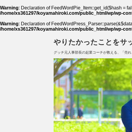
Warning
: Declaration of FeedWordPie_Item::get_id($hash = fal
/home/xs361297/koyamahiroki.com/public_html/wp/wp-cont
Warning
: Declaration of FeedWordPress_Parser::parse(&$data,
/home/xs361297/koyamahiroki.com/public_html/wp/wp-cont
やりたかったことをサ
グッチ元人事部長の起業コーチが教える、「売れ