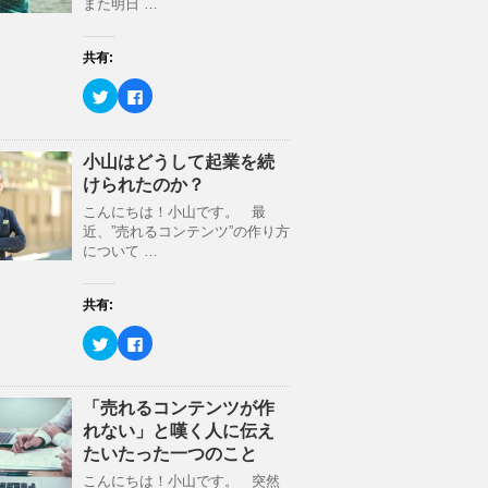
r
る
また明日 …
ン
で
に
ド
共
は
ウ
有
ク
で
(
リ
開
共有:
新
ッ
き
し
ク
ま
ク
F
い
し
す
リ
a
ウ
て
)
ッ
c
ィ
く
ク
e
ン
だ
し
b
ド
さ
て
o
小山はどうして起業を続
ウ
い
T
o
で
(
けられたのか？
w
k
開
新
i
で
き
し
t
共
こんにちは！小山です。 最
ま
い
t
有
す
ウ
近、”売れるコンテンツ”の作り方
e
す
)
ィ
r
る
について …
ン
で
に
ド
共
は
ウ
有
ク
で
(
リ
開
共有:
新
ッ
き
し
ク
ま
ク
F
い
し
す
リ
a
ウ
て
)
ッ
c
ィ
く
ク
e
ン
だ
し
b
ド
さ
て
o
「売れるコンテンツが作
ウ
い
T
o
で
(
れない」と嘆く人に伝え
w
k
開
新
i
で
き
し
たいたった一つのこと
t
共
ま
い
t
有
す
ウ
こんにちは！小山です。 突然
e
す
)
ィ