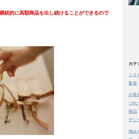
継続的に高額商品を出し続けることができるので
カテ
１０
集客
お客
つれ
商品
デジ
強み