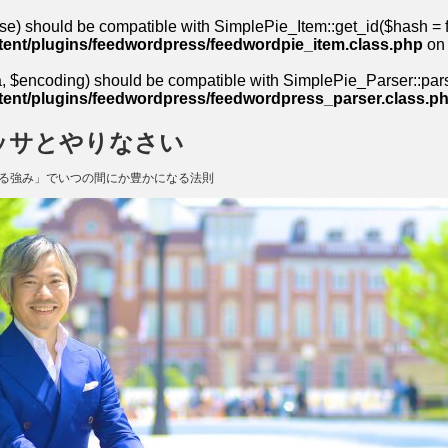
se) should be compatible with SimplePie_Item::get_id($hash = fa
ent/plugins/feedwordpress/feedwordpie_item.class.php
on 
 $encoding) should be compatible with SimplePie_Parser::parse(
ent/plugins/feedwordpress/feedwordpress_parser.class.p
ッサとやりなさい
る強み」でいつの間にか豊かになる法則