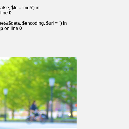
lse, $fn = 'md5') in
line
0
&$data, $encoding, $url = '') in
hp
on line
0