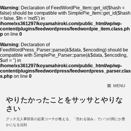
Warning
: Declaration of FeedWordPie_Item::get_id($hash =
false) should be compatible with SimplePie_Item::get_id($hash
= false, $fn = 'md5') in
/home/xs361297/koyamahiroki.com/public_html/wp/wp-
content/plugins/feedwordpress/feedwordpie_item.class.ph
p
on line
0
Warning
: Declaration of
FeedWordPress_Parser::parse(&$data, $encoding) should be
compatible with SimplePie_Parser::parse(&$data, $encoding,
$url = '') in
/home/xs361297/koyamahiroki.com/public_html/wp/wp-
content/plugins/feedwordpress/feedwordpress_parser.clas
s.php
on line
0
MENU
やりたかったことをサッサとやりな
さい
グッチ元人事部長の起業コーチが教える、「売れる強み」でいつの間にか豊
かになる法則