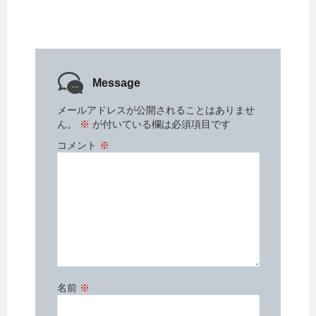
(
リ
新
ッ
し
ク
い
し
ウ
て
ィ
く
ン
だ
ド
さ
ウ
い
で
(
Message
開
新
き
し
ま
い
メールアドレスが公開されることはありませ
す
ウ
)
ィ
ん。
※
が付いている欄は必須項目です
ン
ド
コメント
※
ウ
で
開
き
ま
す
)
名前
※