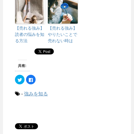
【売れる強み】
【売れる強み】
読者の悩みを知
やりたいことで
る方法
売れない時は
共有:
ク
F
リ
a
ッ
c
ク
e
し
b
-
強みを知る
て
o
T
o
w
k
i
で
t
共
t
有
e
す
r
る
で
に
共
は
有
ク