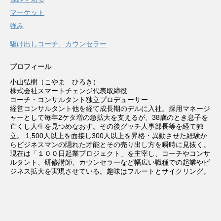
マーケット
強み
駆け出しコーチ、カウンセラー
プロフィール
小山弘樹（こやま ひろき）
株式会社スマートチェンジ代表取締役
コーチ・コンサルタント独立プロデューサー
経営コンサルタント他を経て成長期のデルに入社。採用マネージ
ャーとして毎年2ケタ増の急拡大を支えるが、38歳のとき息子を
亡くし人生を見つめなおす。その後グッチ人事部長等を経て独
立。
1,500人以上を面接し300人以上を昇格・異動させた経験か
らビジネスマンの隠れた才能とその売り出し方を瞬時に見抜く。
現在は「１００日起業プロジェクト」を主宰し、コーチやコンサ
ルタント、研修講師、カウンセラーなど幅広い職種での起業やビ
ジネス拡大を実現させている。趣味はフルートとサイクリング。