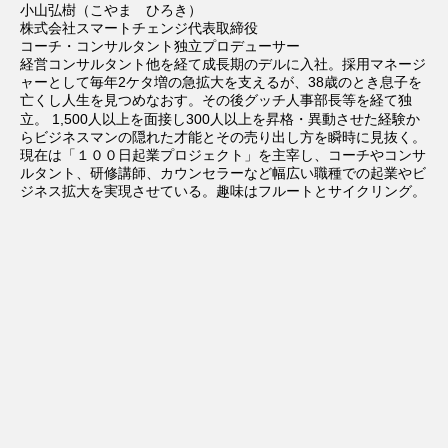
小山弘樹（こやま ひろき）
株式会社スマートチェンジ代表取締役
コーチ・コンサルタント独立プロデューサー
経営コンサルタント他を経て成長期のデルに入社。採用マネージ
ャーとして毎年2ケタ増の急拡大を支えるが、38歳のとき息子を
亡くし人生を見つめなおす。その後グッチ人事部長等を経て独
立。
1,500人以上を面接し300人以上を昇格・異動させた経験か
らビジネスマンの隠れた才能とその売り出し方を瞬時に見抜く。
現在は「１００日起業プロジェクト」を主宰し、コーチやコンサ
ルタント、研修講師、カウンセラーなど幅広い職種での起業やビ
ジネス拡大を実現させている。趣味はフルートとサイクリング。