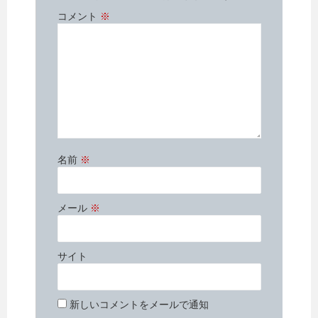
ン
ド
コメント
※
ウ
で
開
き
ま
す
)
名前
※
メール
※
サイト
新しいコメントをメールで通知