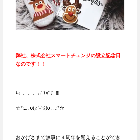
弊社、株式会社スマートチェンジの設立記念日
なのです！！
ｷｬｰ、、、ﾊﾟﾁﾊﾟﾁ !!!!
☆*:.｡. o(≧▽≦)o .｡.:*☆
おかげさまで無事に４周年を迎えることができ