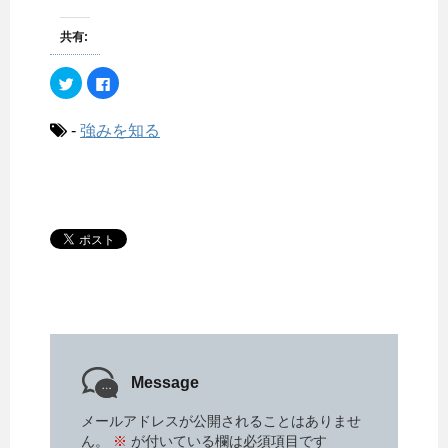
共有:
ク
F
リ
a
ッ
c
ク
e
し
b
-
強みを知る
て
o
T
o
w
k
i
で
t
共
t
有
e
す
r
る
で
に
共
は
有
ク
(
リ
新
ッ
し
ク
い
し
ウ
て
ィ
く
ン
だ
ド
さ
ウ
い
で
(
Message
開
新
き
し
ま
い
メールアドレスが公開されることはありませ
す
ウ
)
ィ
ん。
※
が付いている欄は必須項目です