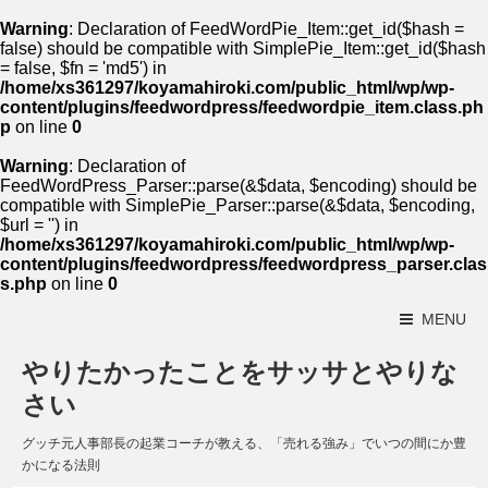
Warning
: Declaration of FeedWordPie_Item::get_id($hash =
false) should be compatible with SimplePie_Item::get_id($hash
= false, $fn = 'md5') in
/home/xs361297/koyamahiroki.com/public_html/wp/wp-
content/plugins/feedwordpress/feedwordpie_item.class.ph
p
on line
0
Warning
: Declaration of
FeedWordPress_Parser::parse(&$data, $encoding) should be
compatible with SimplePie_Parser::parse(&$data, $encoding,
$url = '') in
/home/xs361297/koyamahiroki.com/public_html/wp/wp-
content/plugins/feedwordpress/feedwordpress_parser.clas
s.php
on line
0
MENU
やりたかったことをサッサとやりな
さい
グッチ元人事部長の起業コーチが教える、「売れる強み」でいつの間にか豊
かになる法則