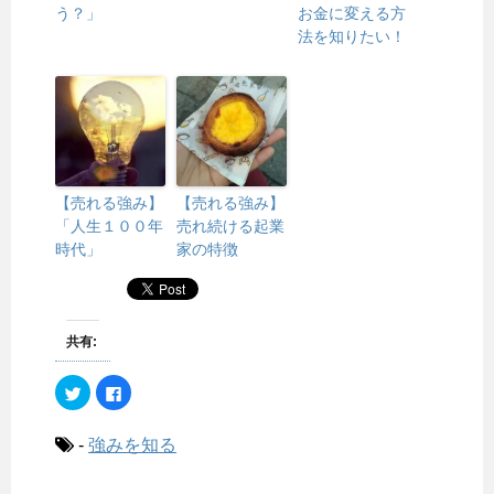
う？」
お金に変える方
法を知りたい！
【売れる強み】
【売れる強み】
「人生１００年
売れ続ける起業
時代」
家の特徴
共有:
ク
F
リ
a
ッ
c
ク
e
し
b
-
強みを知る
て
o
T
o
w
k