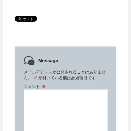
i
で
t
共
t
有
e
す
r
る
で
に
共
は
有
ク
(
リ
新
ッ
し
ク
い
し
ウ
て
ィ
く
ン
だ
ド
さ
ウ
い
で
(
Message
開
新
き
し
ま
い
メールアドレスが公開されることはありませ
す
ウ
)
ィ
ん。
※
が付いている欄は必須項目です
ン
ド
コメント
※
ウ
で
開
き
ま
す
)