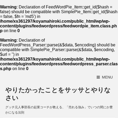
Warning
: Declaration of FeedWordPie_Item::get_id($hash =
false) should be compatible with SimplePie_Item::get_id($hash
= false, $fn = 'md5') in
/home/xs361297/koyamahiroki.com/public_html/wp/wp-
content/plugins/feedwordpress/feedwordpie_item.class.ph
p
on line
0
Warning
: Declaration of
FeedWordPress_Parser::parse(&$data, $encoding) should be
compatible with SimplePie_Parser::parse(&$data, $encoding,
$url = '') in
/home/xs361297/koyamahiroki.com/public_html/wp/wp-
content/plugins/feedwordpress/feedwordpress_parser.clas
s.php
on line
0
MENU
やりたかったことをサッサとやりな
さい
グッチ元人事部長の起業コーチが教える、「売れる強み」でいつの間にか豊
かになる法則