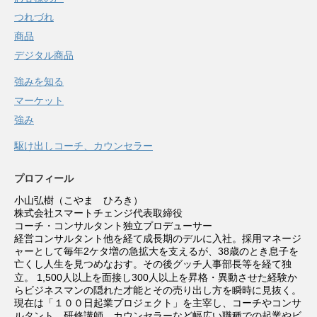
つれづれ
商品
デジタル商品
強みを知る
マーケット
強み
駆け出しコーチ、カウンセラー
プロフィール
小山弘樹（こやま ひろき）
株式会社スマートチェンジ代表取締役
コーチ・コンサルタント独立プロデューサー
経営コンサルタント他を経て成長期のデルに入社。採用マネージ
ャーとして毎年2ケタ増の急拡大を支えるが、38歳のとき息子を
亡くし人生を見つめなおす。その後グッチ人事部長等を経て独
立。
1,500人以上を面接し300人以上を昇格・異動させた経験か
らビジネスマンの隠れた才能とその売り出し方を瞬時に見抜く。
現在は「１００日起業プロジェクト」を主宰し、コーチやコンサ
ルタント、研修講師、カウンセラーなど幅広い職種での起業やビ