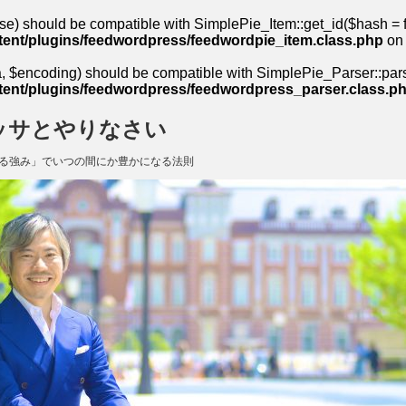
se) should be compatible with SimplePie_Item::get_id($hash = fa
ent/plugins/feedwordpress/feedwordpie_item.class.php
on 
 $encoding) should be compatible with SimplePie_Parser::parse(
ent/plugins/feedwordpress/feedwordpress_parser.class.p
ッサとやりなさい
る強み」でいつの間にか豊かになる法則