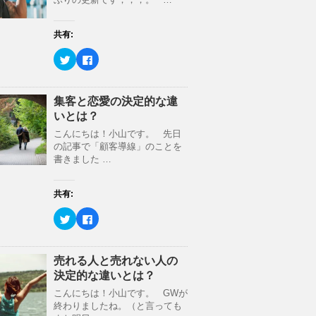
共有:
ク
F
リ
a
ッ
c
ク
e
し
b
て
o
集客と恋愛の決定的な違
T
o
いとは？
w
k
i
で
t
共
こんにちは！小山です。 先日
t
有
の記事で「顧客導線」のことを
e
す
r
る
書きました …
で
に
共
は
有
ク
(
リ
共有:
新
ッ
し
ク
ク
F
い
し
リ
a
ウ
て
ッ
c
ィ
く
ク
e
ン
だ
し
b
ド
さ
て
o
売れる人と売れない人の
ウ
い
T
o
で
(
決定的な違いとは？
w
k
開
新
i
で
き
し
t
共
こんにちは！小山です。 GWが
ま
い
t
有
す
ウ
終わりましたね。（と言っても
e
す
)
ィ