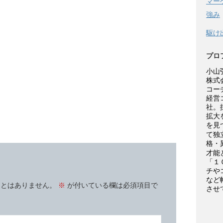
マー
強み
駆け
プロ
小山
株式
コー
経営
社。
拡大
を見
て独
格・
才能
「１
チや
など
ことはありません。
※
が付いている欄は必須項目で
させ