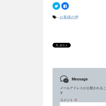
ク
F
リ
a
ッ
c
ク
e
し
b
-
お客様の声
て
o
T
o
w
k
i
で
t
共
t
有
e
す
r
る
で
に
共
は
有
ク
(
リ
新
ッ
し
ク
い
し
ウ
て
ィ
く
ン
だ
ド
さ
ウ
い
で
(
Message
開
新
き
し
ま
い
す
ウ
メールアドレスが公開される
)
ィ
す
ン
ド
ウ
コメント
※
で
開