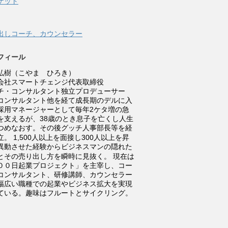
ケット
す
ウ
)
ィ
ン
ド
ウ
出しコーチ、カウンセラー
で
開
き
ま
フィール
す
)
弘樹（こやま ひろき）
会社スマートチェンジ代表取締役
チ・コンサルタント独立プロデューサー
コンサルタント他を経て成長期のデルに入
採用マネージャーとして毎年2ケタ増の急
を支えるが、38歳のとき息子を亡くし人生
つめなおす。その後グッチ人事部長等を経
立。
1,500人以上を面接し300人以上を昇
異動させた経験からビジネスマンの隠れた
とその売り出し方を瞬時に見抜く。
現在は
００日起業プロジェクト」を主宰し、コー
コンサルタント、研修講師、カウンセラー
幅広い職種での起業やビジネス拡大を実現
ている。趣味はフルートとサイクリング。