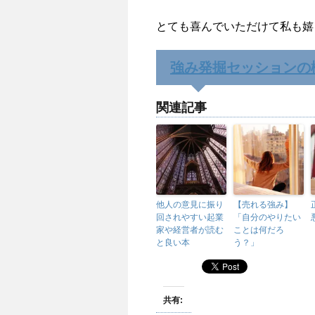
とても喜んでいただけて私も嬉
強み発掘セッションの
関連記事
他人の意見に振り
【売れる強み】
回されやすい起業
「自分のやりたい
家や経営者が読む
ことは何だろ
と良い本
う？」
共有: