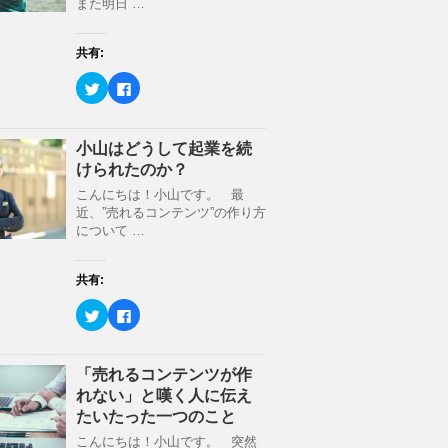
r
る
また明日 …
ン
で
に
ド
共
は
ウ
有
ク
で
(
リ
開
共有:
新
ッ
き
し
ク
ま
ク
F
い
し
す
リ
a
ウ
て
)
ッ
c
ィ
く
ク
e
ン
だ
し
b
ド
さ
て
o
小山はどうして起業を続
ウ
い
T
o
で
(
けられたのか？
w
k
開
新
i
で
き
し
t
共
こんにちは！小山です。 最
ま
い
t
有
す
ウ
近、”売れるコンテンツ”の作り方
e
す
)
ィ
r
る
について …
ン
で
に
ド
共
は
ウ
有
ク
で
(
リ
開
共有:
新
ッ
き
し
ク
ま
ク
F
い
し
す
リ
a
ウ
て
)
ッ
c
ィ
く
ク
e
ン
だ
し
b
ド
さ
て
o
「売れるコンテンツが作
ウ
い
T
o
で
(
れない」と嘆く人に伝え
w
k
開
新
i
で
き
し
たいたった一つのこと
t
共
ま
い
t
有
す
ウ
こんにちは！小山です。 突然
e
す
)
ィ