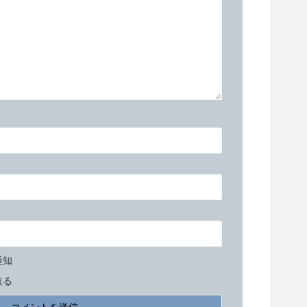
通知
取る