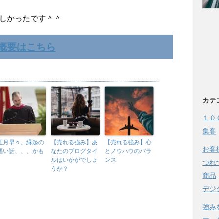
しかったです＾＾
概要はこちら
カテ
１０
集客
正月早々、縁起の
【売れる強み】あ
【売れる強み】心
お客
悪い話、、、かも
なたのブログタイ
とノウハウのバラ
ルはいかがでしょ
ンス
つれ
うか？
商品
デジ
強み