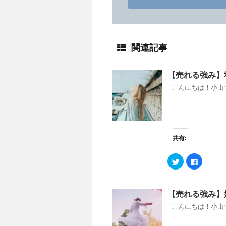
関連記事
【売れる強み】
こんにちは！小山
共有:
ク
F
リ
a
ッ
c
ク
e
し
b
て
o
【売れる強み】
T
o
w
k
こんにちは！小山
i
で
t
共
t
有