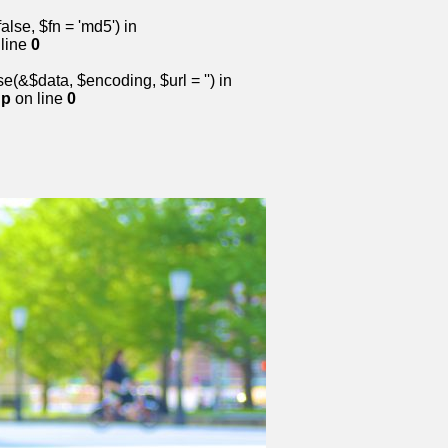
lse, $fn = 'md5') in
line
0
&$data, $encoding, $url = '') in
hp
on line
0