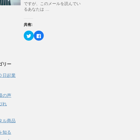
r
る
ン
ですが、このメールを読んでい
で
に
ド
るあなたは …
共
は
ウ
有
ク
で
(
リ
開
新
ッ
き
共有:
し
ク
ま
い
し
す
ウ
て
)
ク
F
ィ
く
リ
a
ン
だ
ッ
c
ド
さ
ク
e
ウ
い
し
b
で
(
て
o
開
新
T
o
き
し
w
k
ま
い
ゴリー
i
で
す
ウ
t
共
)
ィ
t
有
ン
０日起業
e
す
ド
r
る
ウ
で
に
で
共
は
開
有
ク
き
(
リ
様の声
ま
新
ッ
す
し
ク
づれ
)
い
し
ウ
て
ィ
く
ン
だ
タル商品
ド
さ
ウ
い
で
(
を知る
開
新
き
し
ま
い