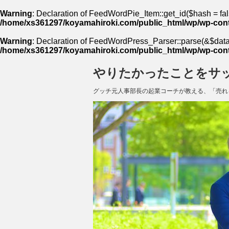
Warning
: Declaration of FeedWordPie_Item::get_id($hash = fal
/home/xs361297/koyamahiroki.com/public_html/wp/wp-cont
Warning
: Declaration of FeedWordPress_Parser::parse(&$data,
/home/xs361297/koyamahiroki.com/public_html/wp/wp-cont
やりたかったことをサ
グッチ元人事部長の起業コーチが教える、「売れ