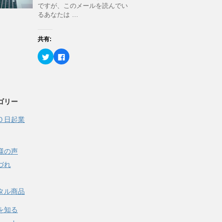
r
る
ン
ですが、このメールを読んでい
で
に
ド
るあなたは …
共
は
ウ
有
ク
で
(
リ
開
新
ッ
き
共有:
し
ク
ま
い
し
す
ウ
て
)
ク
F
ィ
く
リ
a
ン
だ
ッ
c
ド
さ
ク
e
ウ
い
し
b
で
(
て
o
開
新
T
o
き
し
w
k
ま
い
ゴリー
i
で
す
ウ
t
共
)
ィ
t
有
ン
０日起業
e
す
ド
r
る
ウ
で
に
で
共
は
開
有
ク
き
(
リ
様の声
ま
新
ッ
す
し
ク
づれ
)
い
し
ウ
て
ィ
く
ン
だ
タル商品
ド
さ
ウ
い
で
(
を知る
開
新
き
し
ま
い