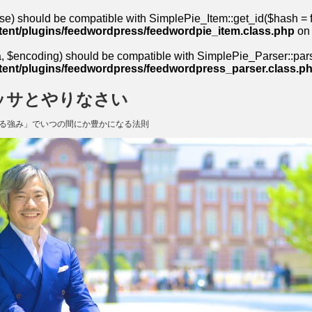
se) should be compatible with SimplePie_Item::get_id($hash = fa
ent/plugins/feedwordpress/feedwordpie_item.class.php
on 
 $encoding) should be compatible with SimplePie_Parser::parse(
ent/plugins/feedwordpress/feedwordpress_parser.class.p
ッサとやりなさい
る強み」でいつの間にか豊かになる法則