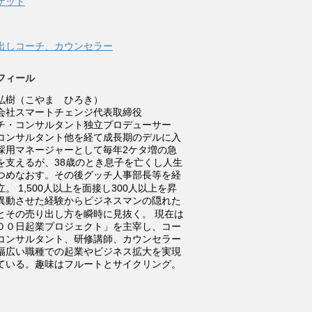
ケット
す
ウ
)
ィ
ン
ド
ウ
出しコーチ、カウンセラー
で
開
き
ま
フィール
す
)
弘樹（こやま ひろき）
会社スマートチェンジ代表取締役
チ・コンサルタント独立プロデューサー
コンサルタント他を経て成長期のデルに入
採用マネージャーとして毎年2ケタ増の急
を支えるが、38歳のとき息子を亡くし人生
つめなおす。その後グッチ人事部長等を経
立。
1,500人以上を面接し300人以上を昇
異動させた経験からビジネスマンの隠れた
とその売り出し方を瞬時に見抜く。
現在は
００日起業プロジェクト」を主宰し、コー
コンサルタント、研修講師、カウンセラー
幅広い職種での起業やビジネス拡大を実現
ている。趣味はフルートとサイクリング。