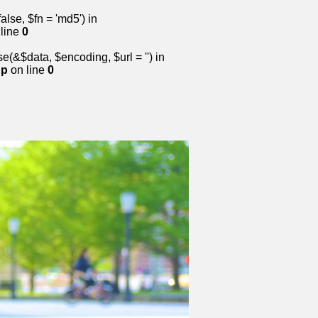
lse, $fn = 'md5') in
line
0
&$data, $encoding, $url = '') in
hp
on line
0