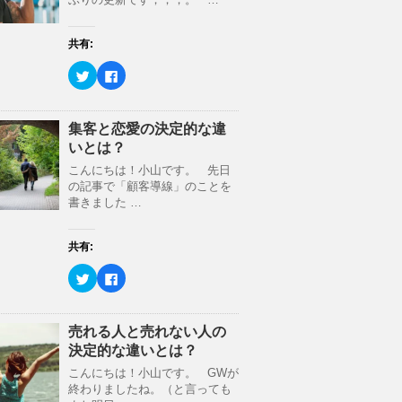
共有:
ク
F
リ
a
ッ
c
ク
e
し
b
て
o
集客と恋愛の決定的な違
T
o
いとは？
w
k
i
で
t
共
こんにちは！小山です。 先日
t
有
の記事で「顧客導線」のことを
e
す
r
る
書きました …
で
に
共
は
有
ク
(
リ
共有:
新
ッ
し
ク
ク
F
い
し
リ
a
ウ
て
ッ
c
ィ
く
ク
e
ン
だ
し
b
ド
さ
て
o
売れる人と売れない人の
ウ
い
T
o
で
(
決定的な違いとは？
w
k
開
新
i
で
き
し
t
共
こんにちは！小山です。 GWが
ま
い
t
有
す
ウ
終わりましたね。（と言っても
e
す
)
ィ