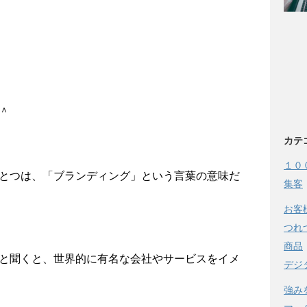
＾
カテ
１０
とつは、「ブランディング」という言葉の意味だ
集客
お客
つれ
商品
と聞くと、世界的に有名な会社やサービスをイメ
デジ
強み