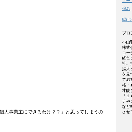
マー
強み
駆け
プロ
小山
株式
コー
経営
社。
拡大
を見
て独
格・
才能
「１
チや
など
させ
個人事業主にできるわけ？？」と思ってしまうの