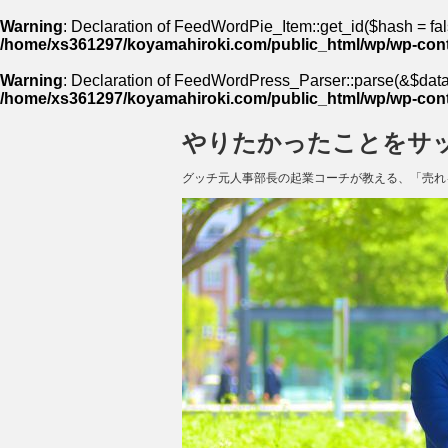
Warning
: Declaration of FeedWordPie_Item::get_id($hash = fal
/home/xs361297/koyamahiroki.com/public_html/wp/wp-cont
Warning
: Declaration of FeedWordPress_Parser::parse(&$data,
/home/xs361297/koyamahiroki.com/public_html/wp/wp-cont
やりたかったことをサ
グッチ元人事部長の起業コーチが教える、「売れ