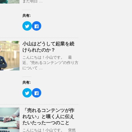
r
る
また明日 …
ン
で
に
ド
共
は
ウ
有
ク
で
(
リ
開
共有:
新
ッ
き
し
ク
ま
ク
F
い
し
す
リ
a
ウ
て
)
ッ
c
ィ
く
ク
e
ン
だ
し
b
ド
さ
て
o
小山はどうして起業を続
ウ
い
T
o
で
(
けられたのか？
w
k
開
新
i
で
き
し
t
共
こんにちは！小山です。 最
ま
い
t
有
す
ウ
近、”売れるコンテンツ”の作り方
e
す
)
ィ
r
る
について …
ン
で
に
ド
共
は
ウ
有
ク
で
(
リ
開
共有:
新
ッ
き
し
ク
ま
ク
F
い
し
す
リ
a
ウ
て
)
ッ
c
ィ
く
ク
e
ン
だ
し
b
ド
さ
て
o
「売れるコンテンツが作
ウ
い
T
o
で
(
れない」と嘆く人に伝え
w
k
開
新
i
で
き
し
たいたった一つのこと
t
共
ま
い
t
有
す
ウ
こんにちは！小山です。 突然
e
す
)
ィ