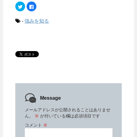
ク
F
リ
a
ッ
c
ク
e
し
b
-
強みを知る
て
o
T
o
w
k
i
で
t
共
t
有
e
す
r
る
で
に
共
は
有
ク
(
リ
新
ッ
し
ク
い
し
ウ
て
ィ
く
ン
だ
ド
さ
ウ
い
で
(
Message
開
新
き
し
ま
い
メールアドレスが公開されることはありませ
す
ウ
)
ィ
ん。
※
が付いている欄は必須項目です
ン
ド
コメント
※
ウ
で
開