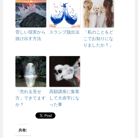
苦しい現実から
スランプ脱出法
「私のことをど
抜け出す方法
こでお知りにな
りましたか？」
「売れる見せ
高額講座に集客
方」できてます
して大赤字にな
か？
った事
共有: