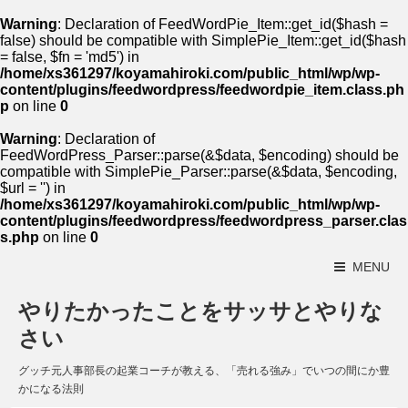
Warning
: Declaration of FeedWordPie_Item::get_id($hash =
false) should be compatible with SimplePie_Item::get_id($hash
= false, $fn = 'md5') in
/home/xs361297/koyamahiroki.com/public_html/wp/wp-
content/plugins/feedwordpress/feedwordpie_item.class.ph
p
on line
0
Warning
: Declaration of
FeedWordPress_Parser::parse(&$data, $encoding) should be
compatible with SimplePie_Parser::parse(&$data, $encoding,
$url = '') in
/home/xs361297/koyamahiroki.com/public_html/wp/wp-
content/plugins/feedwordpress/feedwordpress_parser.clas
s.php
on line
0
MENU
やりたかったことをサッサとやりな
さい
グッチ元人事部長の起業コーチが教える、「売れる強み」でいつの間にか豊
かになる法則