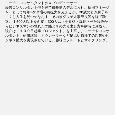
コーチ・コンサルタント独立プロデューサー
経営コンサルタント他を経て成長期のデルに入社。採用マネージ
ャーとして毎年2ケタ増の急拡大を支えるが、38歳のとき息子を
亡くし人生を見つめなおす。その後グッチ人事部長等を経て独
立。
1,500人以上を面接し300人以上を昇格・異動させた経験か
らビジネスマンの隠れた才能とその売り出し方を瞬時に見抜く。
現在は「１００日起業プロジェクト」を主宰し、コーチやコンサ
ルタント、研修講師、カウンセラーなど幅広い職種での起業やビ
ジネス拡大を実現させている。趣味はフルートとサイクリング。