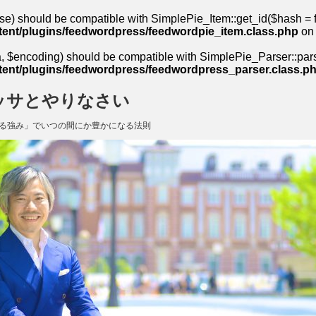
se) should be compatible with SimplePie_Item::get_id($hash = fa
ent/plugins/feedwordpress/feedwordpie_item.class.php
on 
 $encoding) should be compatible with SimplePie_Parser::parse(
ent/plugins/feedwordpress/feedwordpress_parser.class.p
ッサとやりなさい
る強み」でいつの間にか豊かになる法則