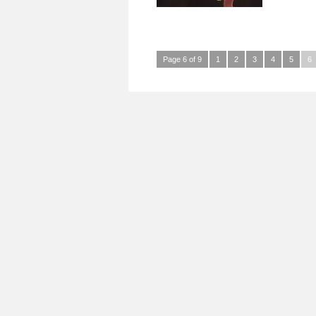
Page 6 of 9
1
2
3
4
5
6