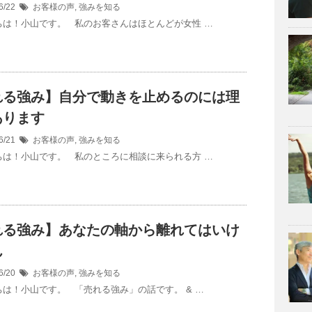
6/22
お客様の声
,
強みを知る
は！小山です。 私のお客さんはほとんどが女性 …
れる強み】自分で動きを止めるのには理
あります
6/21
お客様の声
,
強みを知る
は！小山です。 私のところに相談に来られる方 …
れる強み】あなたの軸から離れてはいけ
ん
6/20
お客様の声
,
強みを知る
は！小山です。 「売れる強み」の話です。 & …