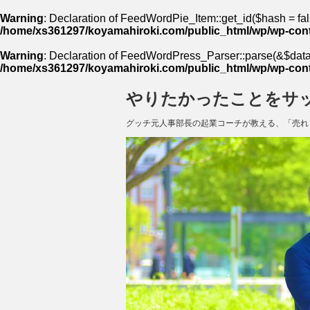
Warning
: Declaration of FeedWordPie_Item::get_id($hash = fal
/home/xs361297/koyamahiroki.com/public_html/wp/wp-cont
Warning
: Declaration of FeedWordPress_Parser::parse(&$data,
/home/xs361297/koyamahiroki.com/public_html/wp/wp-cont
やりたかったことをサ
グッチ元人事部長の起業コーチが教える、「売れ