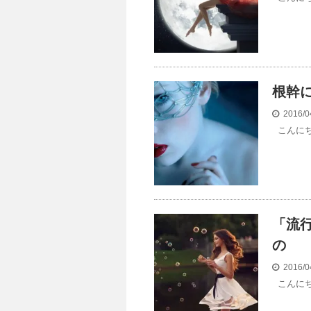
根幹
2016/0
こんにち
「流
の
2016/0
こんにち