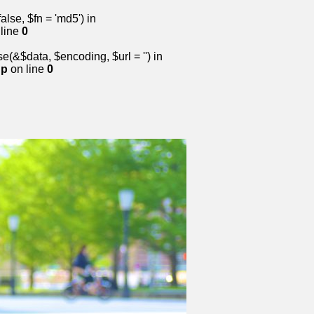
lse, $fn = 'md5') in
line
0
&$data, $encoding, $url = '') in
hp
on line
0