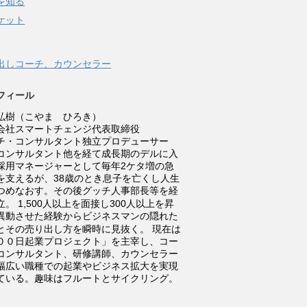
を知る
ケット
出しコーチ、カウンセラー
フィール
弘樹（こやま ひろき）
会社スマートチェンジ代表取締役
チ・コンサルタント独立プロデューサー
コンサルタント他を経て成長期のデルに入
採用マネージャーとして毎年2ケタ増の急
を支えるが、38歳のとき息子を亡くし人生
つめなおす。その後グッチ人事部長等を経
立。
1,500人以上を面接し300人以上を昇
異動させた経験からビジネスマンの隠れた
とその売り出し方を瞬時に見抜く。
現在は
００日起業プロジェクト」を主宰し、コー
コンサルタント、研修講師、カウンセラー
幅広い職種での起業やビジネス拡大を実現
ている。趣味はフルートとサイクリング。