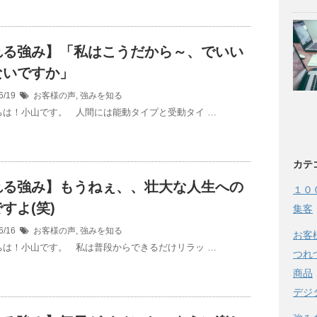
れる強み】「私はこうだから～、でいい
ないですか」
6/19
お客様の声
,
強みを知る
は！小山です。 人間には能動タイプと受動タイ …
カテ
れる強み】もうねぇ、、壮大な人生への
１０
すよ(笑)
集客
6/16
お客様の声
,
強みを知る
お客
は！小山です。 私は普段からできるだけリラッ …
つれ
商品
デジ