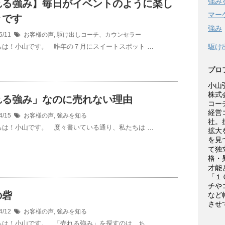
強み
れる強み】毎日がイベントのように楽し
マー
々です
強み
5/11
お客様の声
,
駆け出しコーチ、カウンセラー
は！小山です。 昨年の７月にスイートスポット …
駆け
プロ
小山
株式
れる強み」なのに売れない理由
コー
経営
4/15
お客様の声
,
強みを知る
社。
は！小山です。 度々書いている通り、私たちは …
拡大
を見
て独
格・
才能
「１
チや
の砦
など
させ
4/12
お客様の声
,
強みを知る
は！小山です。 「売れる強み」を探すのは、ち …