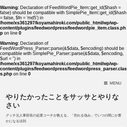
Warning
: Declaration of FeedWordPie_Item::get_id($hash =
false) should be compatible with SimplePie_Item::get_id($hash
= false, $fn = 'md5') in
/home/xs361297/koyamahiroki.com/public_html/wp/wp-
content/plugins/feedwordpress/feedwordpie_item.class.ph
p
on line
0
Warning
: Declaration of
FeedWordPress_Parser::parse(&$data, $encoding) should be
compatible with SimplePie_Parser::parse(&$data, $encoding,
$url = '') in
/home/xs361297/koyamahiroki.com/public_html/wp/wp-
content/plugins/feedwordpress/feedwordpress_parser.clas
s.php
on line
0
MENU
やりたかったことをサッサとやりな
さい
グッチ元人事部長の起業コーチが教える、「売れる強み」でいつの間にか豊
かになる法則