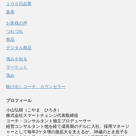
１００日起業
集客
お客様の声
つれづれ
商品
デジタル商品
強みを知る
マーケット
強み
駆け出しコーチ、カウンセラー
プロフィール
小山弘樹（こやま ひろき）
株式会社スマートチェンジ代表取締役
コーチ・コンサルタント独立プロデューサー
経営コンサルタント他を経て成長期のデルに入社。採用マネージ
ャーとして毎年2ケタ増の急拡大を支えるが、38歳のとき息子を