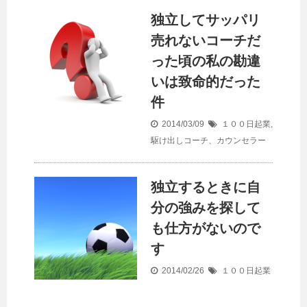
独立してサッパリ
売れないコーチだ
った頃の私の勘違
いは致命的だった
件
2014/03/09
１００日起業
,
駆け出しコーチ、カウンセラー
独立するときに自
分の強みを探して
も仕方がないので
す
2014/02/26
１００日起業