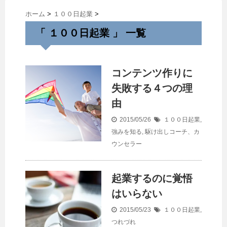
ホーム
>
１００日起業
>
「 １００日起業 」 一覧
コンテンツ作りに
失敗する４つの理
由
2015/05/26
１００日起業
,
強みを知る
,
駆け出しコーチ、カ
ウンセラー
起業するのに覚悟
はいらない
2015/05/23
１００日起業
,
つれづれ