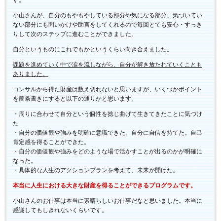
す。
小山さんが、自分のもやもやしている部分や気になる部分、気づいてい
ない部分にも問いかけや助言をしてくれるので毎回とても安心・すっき
りして次のステップに進むことができました。
自分というものにこれでもかというくらい向き合えました。
課題を進めていく中で涙を流しながら、自分が解き放たれていくことも
ありました。
コンサルから得た財産は数え切れないと思いますが、いくつかポイント
を箇条書きにすると以下の通りかと思います。
・周りに合わせて自分という個性を捻じ曲げて生きてきたことに気づけ
た
・自分の価値観や強みを明確に意識できた。自分に自信を持てた。自己
肯定感を得ることができた。
・自分の価値観や強みをどのような場で活かすことが出るのかが明確に
なった。
・具体的な人生のアクションプランを考えて、未来が開けた。
本当に人生における大きな財産を得ることができるプログラムです。
小山さんのお仕事は本当に素晴らしいお仕事だなと思いました。本当に
感謝してもしきれないくらいです。