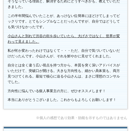
そうなっている理由と、解消するためにどうすべきかも、教えていただ
きました。
この半年間悩んでいたことが、あっけない位簡単にほどけてしまってビ
ックリです。とてもシンプルなことだったんですが、自分ではどうして
も気づけなかったです。
小山さんと別れて渋谷の街を歩いていたら、大げさではなく、世界が変
わって見えました。
私が何か変わったわけではなくて・・・ただ、自分で気づいていないだ
けだったんです。小山さんが、それを鮮やかに見せてくれました。
自分とは全く違う広い視点を持つ方から、本質を突く深いアドバイスが
いただけて、突破口が開ける。大きな方向性も、細かい具体策も、両方
見つけてくれる。最短で核心に迫る小山さんは、まさに理想のコンサル
でした。
方向性に悩んでいる個人事業主の方に、ぜひオススメします！
本当にありがとうございました。これからもよろしくお願いします！
※個人の感想であり効果・効能を示すものではありません