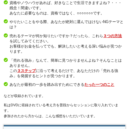
資格やノウハウがあれば、好きなことで生活できますよね？・・・
残念！間違いです。
あなたに必要なものは、資格ではなく、○○○○○○○です。
やりたいことをやる際、あなたが絶対に選んではけないNGテーマと
は？
売れるテーマが何か知りたいですか？だったら、これら
３つの方法
を試してみてください。
お客様がお金を払ってでも、解決したいと考える深い悩みが見つか
ります。
「売れる強み」なんて、簡単に見つかりませんよね？そんなことは
ありません。
この
３ステップ
に沿って考えるだけで、あなただけの「売れる強
み」を発掘するヒントが見つかります。
あなたが最初の一歩を踏み出すためにできる
たった一つのこと
などが収録されています。
私はDVDに収録されている考え方を普段からセッションに取り入れていま
す。
参加されたから方からは、こんな感想をいただいています。