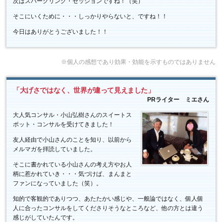
次はスパークリング・セッションですね！（笑）
そこにいくために・・・しっかりやらないと、ですね！！
今日はありがとうございました！！
※個人の感想であり効果・効能を示すものではありません
「大げさではなく、世界が違って見えました」
PRライター ミエさん
大人気コンサル・小山弘樹さんのスイートス
ポット・コンサルを受けてきました！
友人経由で小山さんのことを知り、以前から
メルマガを拝読していました。
そこに書かれている小山さんの考え方やお人
柄に惹かれていき・・・気づけば、まんまと
ファンになっていました（笑）。
知的で客観的でありつつ、あたたかい感じや、一般論ではなく、個人個
人に合ったコンサルをしてくださりそうなところなど、他の方とは違う
感じがしていたんです。