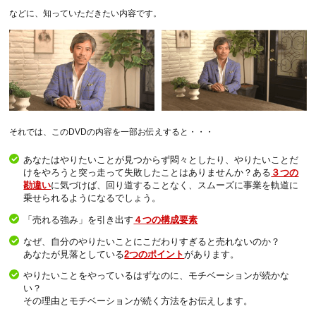
などに、知っていただきたい内容です。
それでは、このDVDの内容を一部お伝えすると・・・
あなたはやりたいことが見つからず悶々としたり、やりたいことだ
けをやろうと突っ走って失敗したことはありませんか？ある
３つの
勘違い
に気づけば、回り道することなく、スムーズに事業を軌道に
乗せられるようになるでしょう。
「売れる強み」を引き出す
４つの構成要素
なぜ、自分のやりたいことにこだわりすぎると売れないのか？
あなたが見落としている
2つのポイント
があります。
やりたいことをやっているはずなのに、モチベーションが続かな
い？
その理由とモチベーションが続く方法をお伝えします。