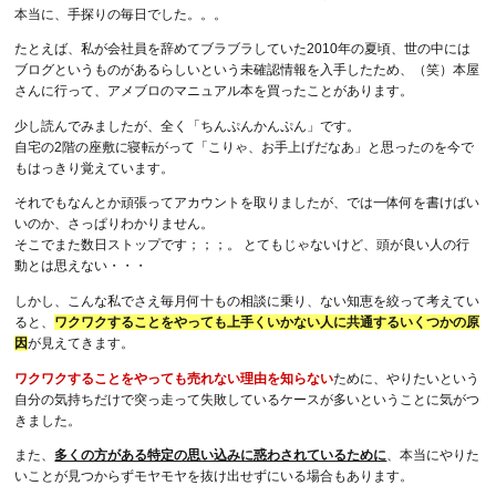
本当に、手探りの毎日でした。。。
たとえば、私が会社員を辞めてブラブラしていた2010年の夏頃、世の中には
ブログというものがあるらしいという未確認情報を入手したため、（笑）本屋
さんに行って、アメブロのマニュアル本を買ったことがあります。
少し読んでみましたが、全く「ちんぷんかんぷん」です。
自宅の2階の座敷に寝転がって「こりゃ、お手上げだなあ」と思ったのを今で
もはっきり覚えています。
それでもなんとか頑張ってアカウントを取りましたが、では一体何を書けばい
いのか、さっぱりわかりません。
そこでまた数日ストップです；；；。 とてもじゃないけど、頭が良い人の行
動とは思えない・・・
しかし、こんな私でさえ毎月何十もの相談に乗り、ない知恵を絞って考えてい
ると、
ワクワクすることをやっても上手くいかない人に共通するいくつかの原
因
が見えてきます。
ワクワクすることをやっても売れない理由を知らない
ために、やりたいという
自分の気持ちだけで突っ走って失敗しているケースが多いということに気がつ
きました。
また、
多くの方がある特定の思い込みに惑わされているために
、本当にやりた
いことが見つからずモヤモヤを抜け出せずにいる場合もあります。