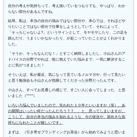
自分の考えや気持ちって、考え抜いているつもりでも、やっぱり、わか
らない部分があるんですね。
結局、私は、本当の自分の強みではない部分や、本心では、それほどや
りたいことではない部分で仕事をしようとしていて、それによって、
「そっちじゃないよ?」というサインとして、モヤモヤしたり、二の足を
踏んだり、うまくいかなかったり、が起こっていたことがよくわかりま
した。
「そうか、そっちなんだな！」とすごく納得しましたし、小山さんのア
ドバイスの分野でやれば、他に抱えていた悩みまで、一気に解決するこ
とに気がつきました！
そういえば、私が最近、気になって見ているメルマガや、行って見たい
と思う勉強会も小山さんが指摘してくださった分野だったんです。
小山さん、すべてお見通しの感じで、すごい人に会ってしまった、と思
いました（*^^*）
いろいろ悩んでいましたので、失われた１０年といいますか（笑）、あ
の期間はいったい何だったんだろう？？、、と、思ってしまいますが、
こうして、自分の本当の強みを知れるような、今の状況や、前向きな気
持ちになれたことが嬉しいです。
まずは、（引き寄せブランディングお茶会）から始めてみようと思いま