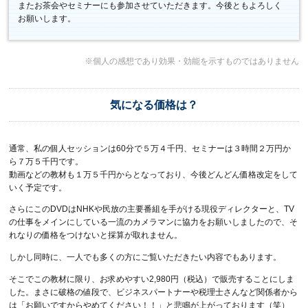
またお茶会やセミナーにも参加させていただきます。今後ともよろしく
お願いします。
※個人の感想であり効果・効能を示すものではありません
気になる価格は？
通常、私の個人セッションは60分で５万４千円、セミナーは３時間２万円か
ら７万５千円です。
動画などの教材も１万５千円からとなっており、今後どんどん価格改定をして
いく予定です。
さらにこのDVDはNHKや民放の主要番組を手がける現役ディレクターと、TV
の仕事をメインにしている一流のカメラマンに協力をお願いしましたので、そ
れなりの価格をつけないと採算が取れません。
しかし同時に、一人でも多くの方にご覧いただきたい内容でもあります。
そこでこの教材に限り、お求めやすい2,980円（税込）で販売することにしま
した。まさに破格の値段で、ビジネスパートナーや税理士さんなど関係者から
は「お願いですからやめてください！！」と悲鳴が上がっております（笑）