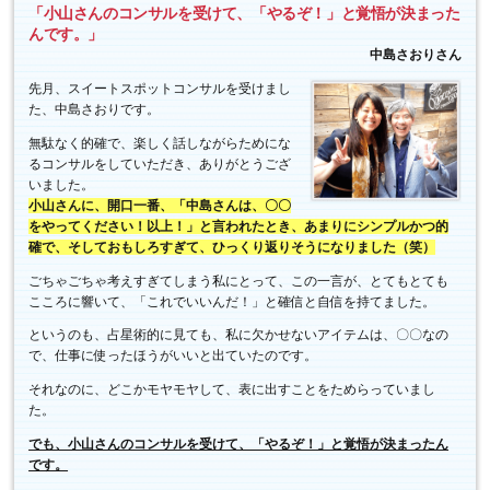
「小山さんのコンサルを受けて、「やるぞ！」と覚悟が決まった
んです。」
中島さおりさん
先月、スイートスポットコンサルを受けまし
た、中島さおりです。
無駄なく的確で、楽しく話しながらためにな
るコンサルをしていただき、ありがとうござ
いました。
小山さんに、開口一番、「中島さんは、〇〇
をやってください！以上！」と言われたとき、あまりにシンプルかつ的
確で、そしておもしろすぎて、ひっくり返りそうになりました（笑）
ごちゃごちゃ考えすぎてしまう私にとって、この一言が、とてもとても
こころに響いて、「これでいいんだ！」と確信と自信を持てました。
というのも、占星術的に見ても、私に欠かせないアイテムは、〇〇なの
で、仕事に使ったほうがいいと出ていたのです。
それなのに、どこかモヤモヤして、表に出すことをためらっていまし
た。
でも、小山さんのコンサルを受けて、「やるぞ！」と覚悟が決まったん
です。