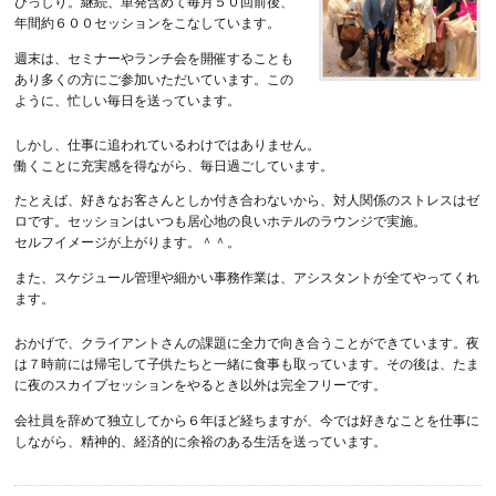
びっしり。継続、単発含めて毎月５０回前後、
年間約６００セッションをこなしています。
週末は、セミナーやランチ会を開催することも
あり多くの方にご参加いただいています。この
ように、忙しい毎日を送っています。
しかし、仕事に追われているわけではありません。
働くことに充実感を得ながら、毎日過ごしています。
たとえば、好きなお客さんとしか付き合わないから、対人関係のストレスはゼ
ロです。セッションはいつも居心地の良いホテルのラウンジで実施。
セルフイメージが上がります。＾＾。
また、スケジュール管理や細かい事務作業は、アシスタントが全てやってくれ
ます。
おかげで、クライアントさんの課題に全力で向き合うことができています。夜
は７時前には帰宅して子供たちと一緒に食事も取っています。その後は、たま
に夜のスカイプセッションをやるとき以外は完全フリーです。
会社員を辞めて独立してから６年ほど経ちますが、今では好きなことを仕事に
しながら、精神的、経済的に余裕のある生活を送っています。