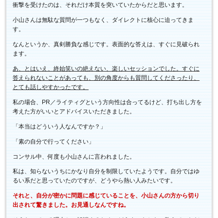
衝撃を受けたのは、それだけ本質を突いていたからだと思います。
小山さんは無駄な質問が一つもなく、ダイレクトに核心に迫ってきま
す。
なんというか、真剣勝負な感じです。表面的な答えは、すぐに見破られ
ます。
あ、とはいえ、終始笑いの絶えない、楽しいセッションでした。すぐに
答えられないことがあっても、別の角度からも質問してくださったり、
とても話しやすかったです。
私の場合、PR／ライティグという方向性は合ってるけど、打ち出し方を
考えた方がいいとアドバイスいただきました。
「本当はどういう人なんですか？」
「素の自分で行ってください」
コンサル中、何度も小山さんに言われました。
私は、知らないうちにかなり自分を制限していたようです。自分ではゆ
るい系だと思っていたのですが、どうやら熱い人みたいです。
それと、自分が密かに問題に感じていることを、小山さんの方から切り
出されて驚きました。お見通しなんですね。