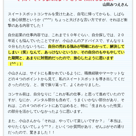
山田みつえさん
スイートスポットコンサルを受けたあと、自宅に帰ってからも、しばら
く放心状態というか（*^^*）ちょっと大げさな言い方ですが、それほど衝
撃のある内容でした！
自分起業の仕事内容では、これまで１０年ぐらい、自分探しでは、２０
年近くも悩んでいたことですが、小山さんのアドバイスで、すんなり１
０分もたたないうちに、
自分の売れる強みが明確にわかって、解決して
しまい（笑）なんて、あっけないというか、その自分のもやもやしてい
た期間と、あまりに対照的だったので、放心したように思います
（^^；）
小山さんは、サイトにも書かれているように、職務経験やマーケットな
どの４つのポイントから見て、私のスイートスポットを導き出してくだ
さったのだな、と、後で振り返って、よくわかりました。
コンサル前は、自分なりに「これが私の仕事」と思って進めていたので
すが、なにか、メンタル部分も含めて、うまくいかない部分があり、そ
れは、この４つのポイントにあてはめると、特に「生まれもった性質」
の部分を活かしていなかったように思います。
また、小山さんから「それは、やっていて楽しいですか？」「本当は、
やりたくないでしょう^^？」といくつか質問があり、ぜんぶがその通り
だったので、驚きました！！