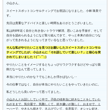
小山さん、
スイートスポットコンサルティングでお世話になりました、小林 珠美で
す。
先日は貴重なアドバイスと楽しい時間をありがとうございました。
私は約8年近く自分と向き合いトラウマ解消、思いこみを手放す、そして
自分を認められるようになど取り組んできて、やっと本来の自分につな
がって生きれるようになってきているなと思っていました。
そんな私がやりたいことを見つけお願いしたスイートスポットコンサル
ティングでしたが、小山さんに「それ話していて楽しい？」と核心を突
かれてしまいました！(⌒-⌒; )
やりたいことをイメージするとちょっぴりワクワクするけどやっぱり面
倒だなーなんて思ってしまう。
本当にやりたいのかな？でもこれしか浮かばないし‥
今の仕事ではなく、自分が本当にやりたいことをやっていきたいのに。
私どうしたら良いのーって思ってました。
小山さんとお話ししていく中で、子供の頃本当に好きなことをしていた
わがままで、気分屋で、気難しくて、好き嫌いが激しく、おませで、ミ
ーハーで、やきもち焼きで、大人びていて、生意気で、オシャレ好き、